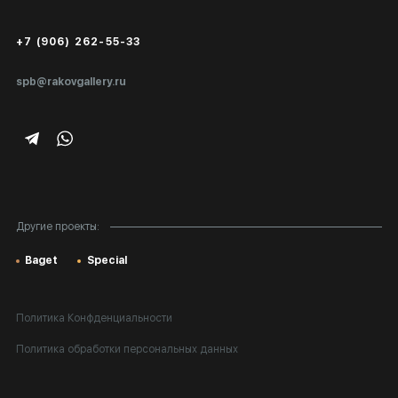
Сертификаты подлинности
+7 (906) 262-55-33
Экспертиза/Вывоз за границу
spb@rakovgallery.ru
Подарочные сертификаты
Корпоративным клиентам
Карта сайта
Другие проекты:
Baget
Special
Политика Конфденциальности
Политика обработки персональных данных