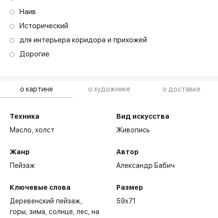
Наив
Исторический
для интерьера коридора и прихожей
Дорогие
о картине
о художнике
о доставке
Техника
Вид искусства
Масло,
холст
Живопись
Жанр
Автор
Пейзаж
Александр Бабич
Ключевые слова
Размер
Деревенский пейзаж
59x71
горы
зима
солнце
лес
на