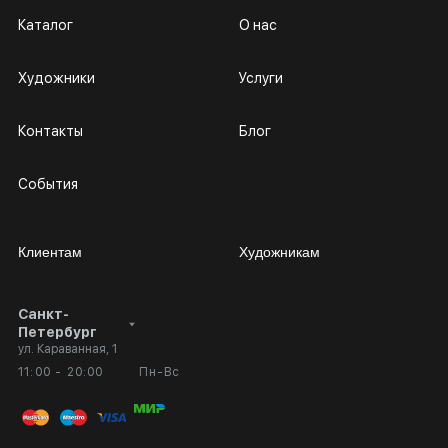
Каталог
О нас
Художники
Услуги
Контакты
Блог
События
Клиентам
Художникам
Санкт-
Сотрудничество
Личный кабинет
Петербург
ул. Караванная, 1
Выставка в галерее
Вопросы и ответы
11:00 - 20:00
Пн-Вс
Вход в кабинет художника
Оплата и доставка
Публичная оферта