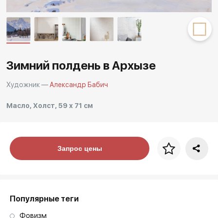
Другие проекты
Rakov
Rakov
special
baget
Зимний полдень в Архызе
Художник —
Александр Бабич
Масло, Холст, 59 x 71 см
Цена за багет
Запрос цены
art. NA003.1.099
Популярные теги
Фовизм