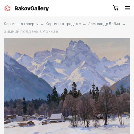
→
→
→
Картинная галерея
Картины в продаже
Александр Бабич
Зимний полдень в Архызе
Санкт-Петербург
Заказать звонок
RU
EN
CN
Каталог
Художники
О нас
Услуги
События
Контакты