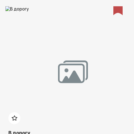
Домен:
spb.rakovgallery.ru
В дорогу