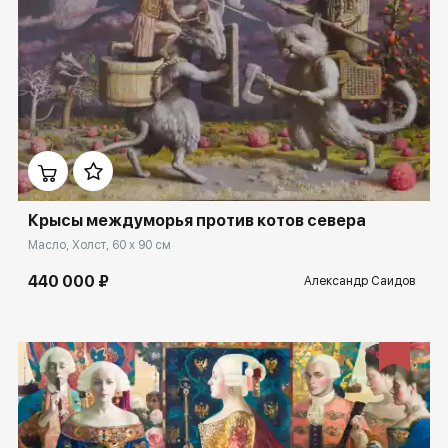
Домен:
spb.rakovgallery.ru
Крысы междуморья против котов севера
Масло, Холст, 60 x 90 см
440 000 ₽
Александр Саидов