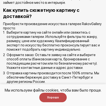
займет достойное место в интерьере.
Как купить сюжетную картину с
доставкой?
Приобрести произведение искусства в галерее RakovGallery
просто:
Выберите картину на сайте онлайн или свяжитесь с
сотрудниками галереи. Используйте фильтры по жанру,
размеру, цене или художнику. Квалифицированный
эксперт по искусству бесплатно проконсультирует вас и
поможет подобрать картину индивидуально.
Оформите заказ: Оставьте заявку на сайте и выберите
способ оплаты (банковская карта, бронирование с
последующим расчетом или по безналичному расчету).
Укажите контактные данные и адрес доставки.
Отправка картины производится после 100% оплаты. Мы
обеспечим бережную доставку в Санкт-Петербург и
другие регионы России.
Условия доставки и оплаты
Мы используем файлы cookies, чтобы вам было проще.
Хорошо
Доставка: СДЭК, EMS или DHL – по выбору клиента.
Возможна экспресс-доставка по запросу.