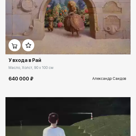
Домен:
spb.rakovgallery.ru
У входа в Рай
Масло, Холст, 90 x 100 см
640 000 ₽
Александр Саидов