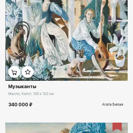
Домен:
spb.rakovgallery.ru
Музыканты
Масло, Холст, 100 x 120 см
340 000 ₽
Агата Белая