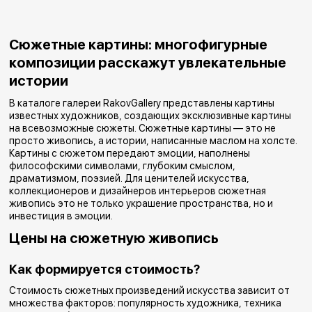
картину, что на ней должно быть изображено, и наша поисковая
сразу становится Вашим после оплаты.
система предложит максимально релевантные варианты.
Если вы предпочитаете современные направления живописи, то, указав
Если Вам нужно время на обдумывание покупки
Сюжетные картины: многофигурные
соответствующий тэг, вы сможете подобрать модные дизайнерские
- мы можем оставить выбранные Вами
композиции расскажут увлекательные
картины для интерьера. Каждый найдет в RakovGallery живопись по
произведения сроком до 7 дней у Вас дома -
истории
своему вкусу.
для этого необходимо будет внести залог
Дизайнерские, стильные и необычные картины помогут подчеркнуть
В каталоге галереи RakovGallery представлены картины
особенный вкус хозяина дома и создать в интерьере определенную
равный стоимости картины.
известных художников, создающих эксклюзивные картины
атмосферу. Если в процессе выбора или заказа у вас возникли вопросы,
на всевозможные сюжеты. Сюжетные картины — это не
просто живопись, а истории, написанные маслом на холсте.
то наши менеджеры дадут вам консультацию по любому из них.
Картины с сюжетом передают эмоции, наполнены
Чтобы купить красивые картины для домашнего интерьера, обратитесь к
философскими символами, глубоким смыслом,
искусствоведам RakovGallery: ✓опыт 12+ лет, ✓100+ художников, ✓+4
драматизмом, поэзией. Для ценителей искусства,
000 картин.
коллекционеров и дизайнеров интерьеров сюжетная
☎+7 (906) 262-55-33
живопись это не только украшение пространства, но и
инвестиция в эмоции.
Цены на сюжетную живопись
Как формируется стоимость?
Стоимость сюжетных произведений искусства зависит от
множества факторов: популярность художника, техника