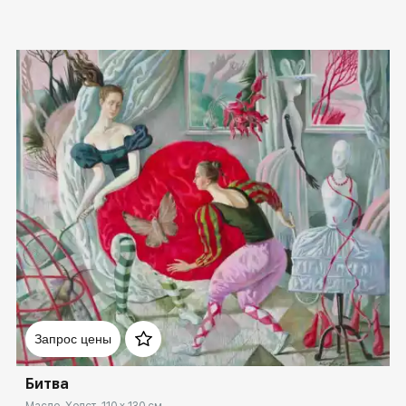
Домен:
spb.rakovgallery.ru
Запрос цены
⁠Битва
Масло, Холст, 110 x 130 см