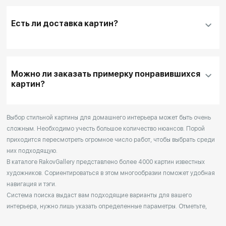
Добавить нужную картину
в корзину
Заполнить
контактные данные и адрес
Есть ли доставка картин?
доставки
, если она необходима
Для оплаты покупки банковской картой
выбирайте кнопку
"Купить"
Можно ли заказать примерку понравившихся
Для оплаты другим способом или для запроса
картин?
дополнительной информации перед покупкой
выбирайте кнопку
"Забронировать"
После оформления заказа (в течение 1 дня) с
Выбор стильной картины для домашнего интерьера может быть очень
сложным. Необходимо учесть большое количество нюансов. Порой
Вами свяжется наш менеджер для уточнения
приходится пересмотреть огромное число работ, чтобы выбрать среди
деталей
них подходящую.
Мы доставляем выбранные произведения на
В каталоге RakovGallery представлено более 4000 картин известных
дом.
художников. Сориентироваться в этом многообразии поможет удобная
Наши сотрудники распаковывают картины и
навигация и тэги.
помогают с выбором подходящего места в
Система поиска выдаст вам подходящие варианты для вашего
интерьера, нужно лишь указать определенные параметры. Отметьте,
интерьере.
какой стиль живописи вас интересует, для какого интерьера вы ищете
Если Вас все устраивает, то произведение