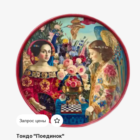
Домен:
spb.rakovgallery.ru
Запрос цены
Тондо "Поединок"