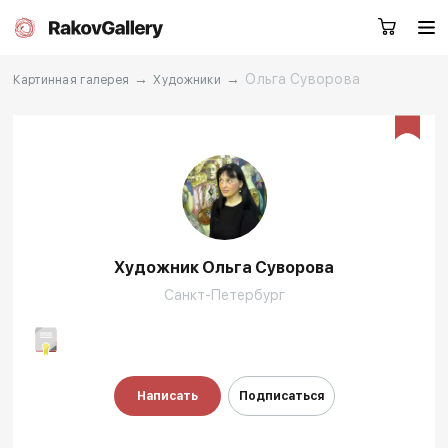
→
→
Ольга Суворова
Картинная галерея
Художники
Санкт-Петербург
Заказать звонок
RU
EN
CN
Художник Ольга Суворова
Каталог
Художники
Санкт-Петербург
О нас
Услуги
События
Контакты
Написать
Подписаться