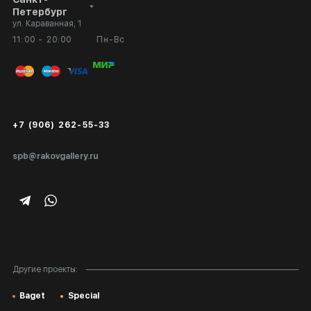
Петербург
ул. Караванная, 1
Выставка в галерее
Вопросы и ответы
11:00 - 20:00
Пн-Вс
Вход в кабинет художника
Оплата и доставка
Публичная оферта
Сертификаты подлинности
+7 (906) 262-55-33
Экспертиза/Вывоз за границу
spb@rakovgallery.ru
Подарочные сертификаты
Корпоративным клиентам
Карта сайта
Другие проекты:
Baget
Special