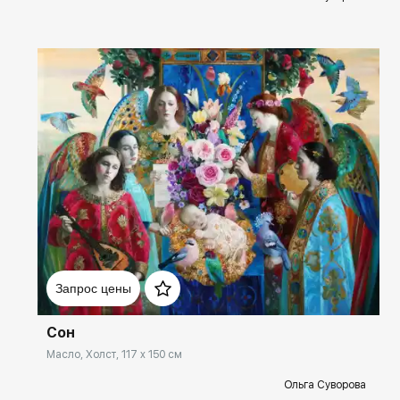
Цветы и птицы в картинах художника создают атмосферу
сказочного мира, а реалистичные живописные приемы
напоминают голландские и фламандские натюрморты XVII века.
Изображения птиц и цветочные мотивы в картинах Ольги
Суворовой несут не только декоративную функцию, но и трактуются
художником символически, а также воспринимаются как
божественные творения. Мягкость созвучных тонов, внимание к
деталям, изящество образов и совершенство технического
мастерства делают произведения Ольги Суворовой
вневременными.
Домен:
spb.rakovgallery.ru
Запрос цены
Сон
Масло, Холст, 117 x 150 см
Ольга Суворова