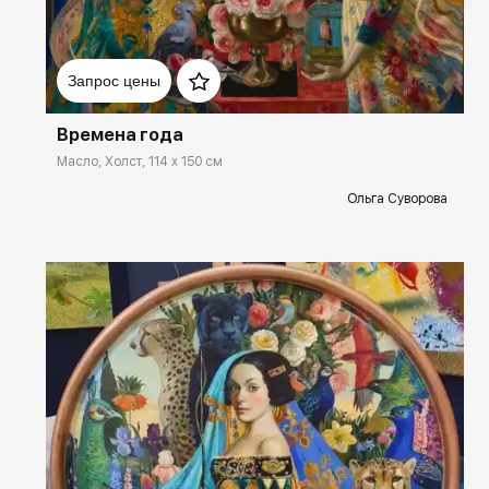
Домен:
spb.rakovgallery.ru
Запрос цены
Времена года
Масло, Холст, 114 x 150 см
Ольга Суворова