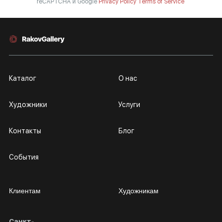
reCAPTCHA и Google
Privacy Policy
Terms of Service
Каталог
О нас
Художники
Услуги
Контакты
Блог
События
Клиентам
Художникам
Санкт-
Сотрудничество
Личный кабинет