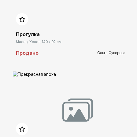
Домен:
spb.rakovgallery.ru
Прогулка
Масло, Холст, 140 x 92 см
Продано
Ольга Суворова
Домен:
spb.rakovgallery.ru