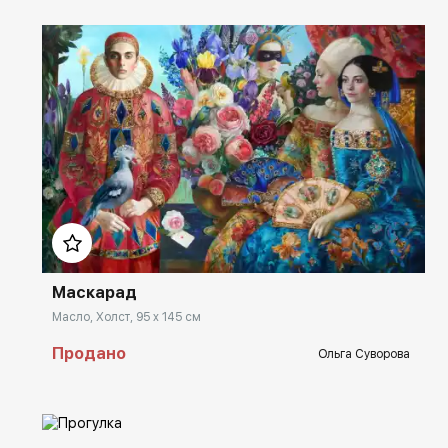
Домен:
spb.rakovgallery.ru
Маскарад
Масло, Холст, 95 x 145 см
Продано
Ольга Суворова