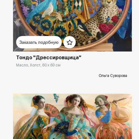
Домен:
spb.rakovgallery.ru
Заказать подобную
Тондо "Дрессировщица"
Масло, Холст, 60 x 60 см
Ольга Суворова