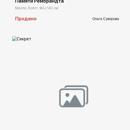
Памяти Рембрандта
Масло, Холст, 90 x 142 см
Продано
Ольга Суворова
Домен:
spb.rakovgallery.ru