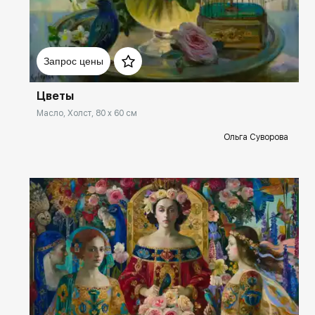
Домен:
spb.rakovgallery.ru
Запрос цены
Цветы
Масло, Холст, 80 x 60 см
Ольга Суворова