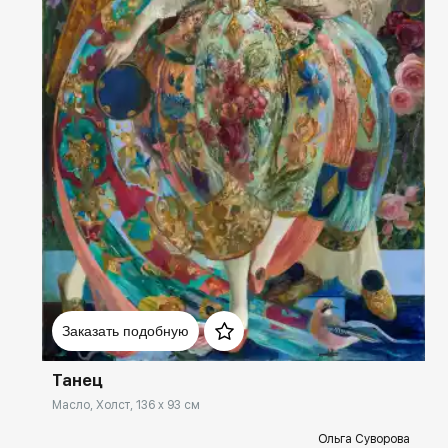
Домен:
spb.rakovgallery.ru
Заказать подобную
Танец
Масло, Холст, 136 x 93 см
Ольга Суворова