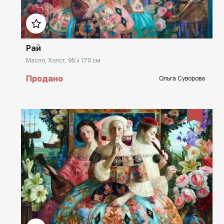
Домен:
spb.rakovgallery.ru
Рай
Масло, Холст, 95 x 170 см
Продано
Ольга Суворова
Домен:
spb.rakovgallery.ru