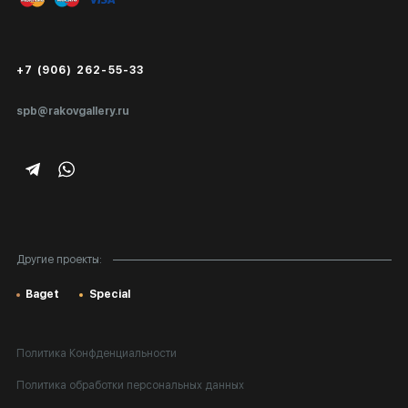
Публичная оферта
Сертификаты подлинности
+7 (906) 262-55-33
Экспертиза/Вывоз за границу
spb@rakovgallery.ru
Подарочные сертификаты
Корпоративным клиентам
Карта сайта
Другие проекты:
Baget
Special
Политика Конфденциальности
Политика обработки персональных данных