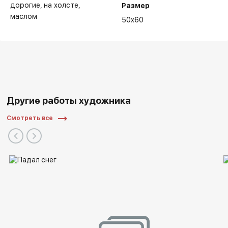
дорогие
на холсте
Размер
маслом
50x60
2003 г. - Персональная выставка. Москва, Пречистенская
наб., 11
Другие работы художника
2005 г. - Сергиев Посад, музей игрушки выставка
художников города
Смотреть все
2005 г. - Москва 2005, на Солянке
2007 г. - Сергиев Посад, Художники города
2007 г. - ЦДХ крымский вал, арт салон
2009 г. - Сергиев Посад, Художники города
2009 г. - Галерея нагорная, Выставка творческой
молодежи
2010 г. - Галерея нагорная, Выставка творческой
молодежи "Дорога домой"