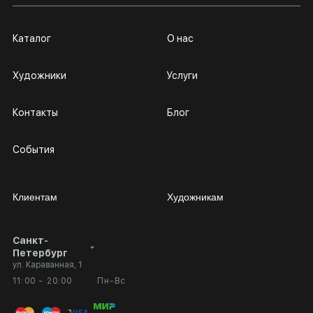
Каталог
О нас
Художники
Услуги
Контакты
Блог
События
Клиентам
Художникам
Санкт-
Сотрудничество
Личный кабинет
Петербург
ул. Караванная, 1
Выставка в галерее
Вопросы и ответы
11:00 - 20:00
Пн-Вс
Вход в кабинет художника
Оплата и доставка