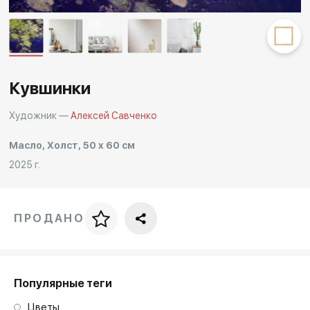
Другие проекты
Rakov
Rakov
special
baget
Кувшинки
Художник —
Алексей Савченко
Масло, Холст, 50 x 60 см
2025 г.
ПРОДАНО
Цена за багет
art. NA003.1.099
Популярные теги
Цветы