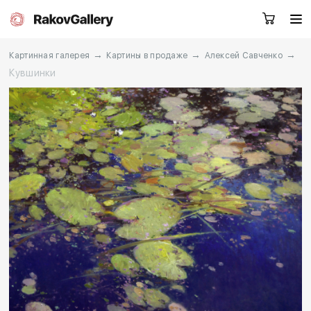
→
→
→
Картинная галерея
Картины в продаже
Алексей Савченко
Кувшинки
Санкт-Петербург
Заказать звонок
RU
EN
CN
Каталог
Художники
О нас
Услуги
События
Контакты