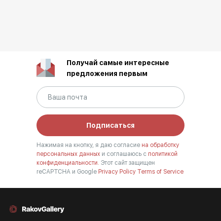
2017 г. - Выставка «Берега» Культурный центр г. Фрязино
2017 г. - Выставка «Воспоминания о лете» Культурный
центр г. Фрязино
2017 г. - Выставка «Щелковский пленэр» Щёлковская
районная галерея г. Щёлково
Получай самые интересные
предложения первым
Подписаться
Нажимая на кнопку, я даю согласие
на обработку
персональных данных
и соглашаюсь с
политикой
конфиденциальности.
Этот сайт защищен
reCAPTCHA и Google
Privacy Policy
Terms of Service