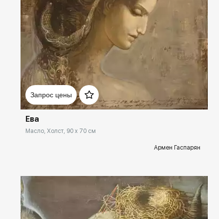
Домен:
spb.rakovgallery.ru
Запрос цены
Ева
Масло, Холст, 90 x 70 см
Армен Гаспарян