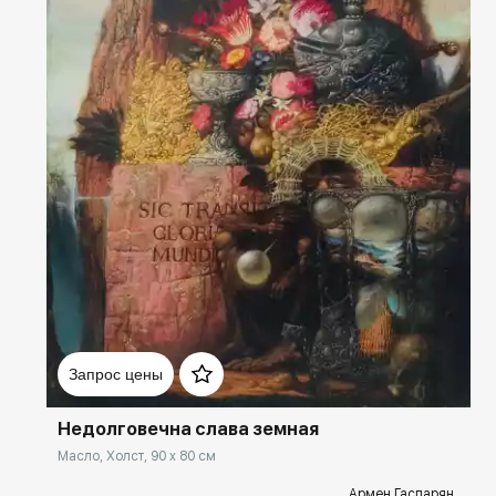
Домен:
spb.rakovgallery.ru
Запрос цены
Недолговечна слава земная
Масло, Холст, 90 x 80 см
Армен Гаспарян