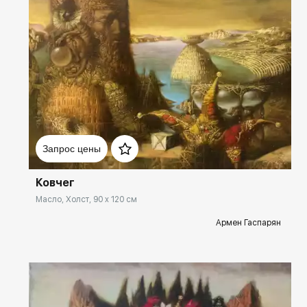
Домен:
spb.rakovgallery.ru
Запрос цены
Ковчег
Масло, Холст, 90 x 120 см
Армен Гаспарян