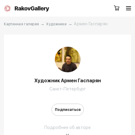
→
→
Армен Гаспарян
Картинная галерея
Художники
Санкт-Петербург
Заказать звонок
RU
EN
CN
Художник Армен Гаспарян
Каталог
Художники
Санкт-Петербург
О нас
Услуги
Подписаться
События
Контакты
Подробнее об авторе