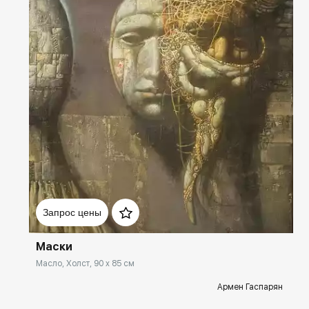
Домен:
spb.rakovgallery.ru
Запрос цены
Маски
Масло, Холст, 90 x 85 см
Армен Гаспарян