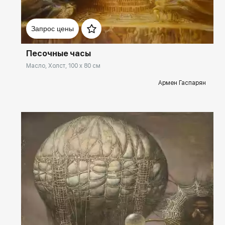
Художественный язык Армена Гаспаряна сочетает традиции
Домен:
spb.rakovgallery.ru
классического искусства с поиском новых форм выразительности.
Запрос цены
Персонажи его картин напоминают образы из библейской истории
и сказок; среди них арлекины, шуты, короли и философы. Женщин
художник изображает женственными и нежными, а мужчин —
Песочные часы
задумчивыми и сильными.
Масло, Холст, 100 x 80 см
Гаспарян прекрасный рассказчик, его картины наполнены
Армен Гаспарян
глубокой философской мыслью и вызывают ассоциации с
венецианским карнавалом и библейским Вавилоном.
Читать далее
Живописные произведения Гаспаряна решены монохромно, но в
них всегда присутствуют и звучные цветовые акценты, которыми
художник нередко выделяет главных героев. Выразительные и
наполненные символами, композиции художника всегда
оставляют зрителю свободу для интерпретаций сюжета.