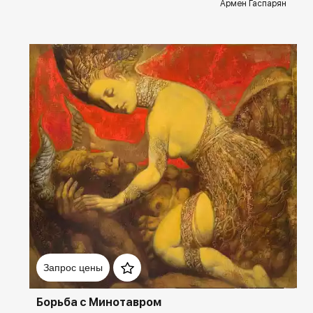
Армен Гаспарян
Домен:
spb.rakovgallery.ru
Запрос цены
Борьба с Минотавром