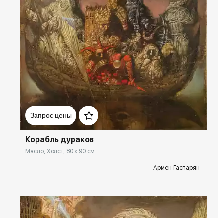
Домен:
spb.rakovgallery.ru
Запрос цены
Корабль дураков
Масло, Холст, 80 x 90 см
Армен Гаспарян