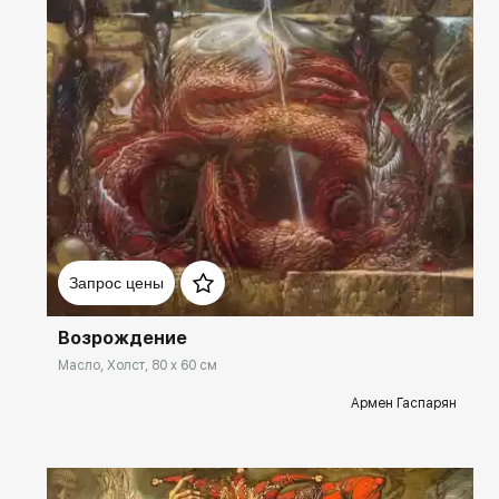
Домен:
spb.rakovgallery.ru
Запрос цены
Возрождение
Масло, Холст, 80 x 60 см
Армен Гаспарян