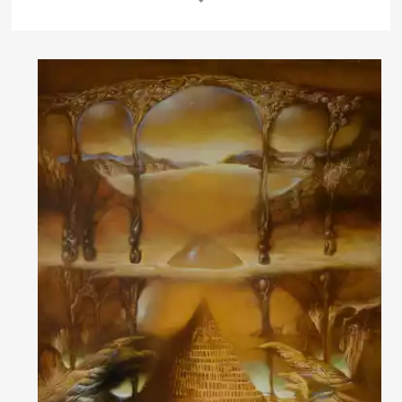
Другие проекты
Rakov
Rakov
special
baget
Об авторе
Родился в 1966 году в городе Капан, Южная Армения.
С 1984 года живет и работает в Санкт-Петербурге.
В 1993 окончил художественно-графический факультет
Российского государственного педагогического университета
имени А.И. Герцена.
Член Союза художников Санкт-Петербурга.
Художник участвовал во многих персональных выставках в России
и за рубежом, его произведения находятся в частных коллекциях
Германии, Голландии, Финляндии, США, России и других стран.
Читать далее
Комментарий искусствоведа