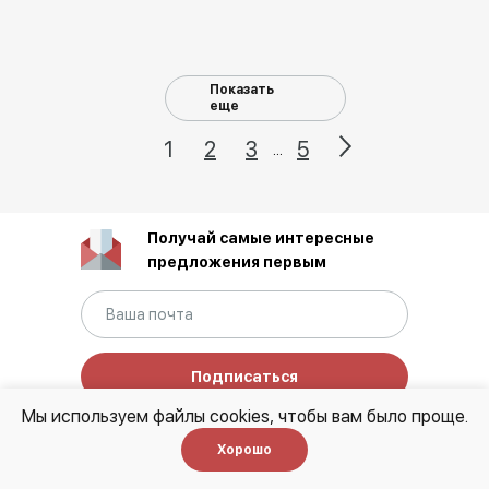
Показать
еще
1
2
3
5
...
Получай самые интересные
предложения первым
Подписаться
Мы используем файлы cookies, чтобы вам было проще.
Нажимая на кнопку, я даю согласие
на обработку
персональных данных
и соглашаюсь с
политикой
Хорошо
конфиденциальности.
Этот сайт защищен
reCAPTCHA и Google
Privacy Policy
Terms of Service