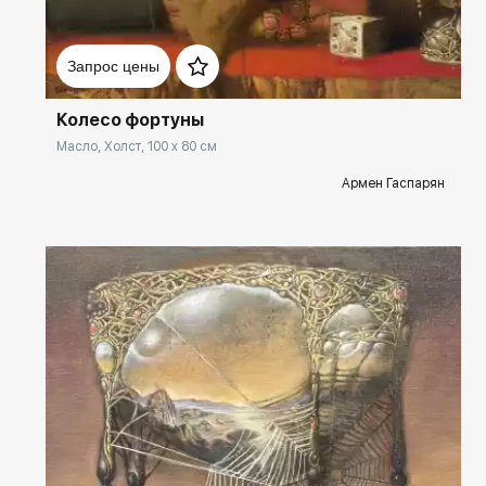
Домен:
spb.rakovgallery.ru
Запрос цены
Колесо фортуны
Масло, Холст, 100 x 80 см
Армен Гаспарян