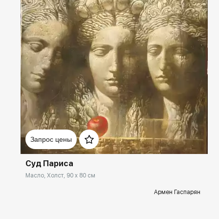
Домен:
spb.rakovgallery.ru
Запрос цены
Суд Париса
Масло, Холст, 90 x 80 см
Армен Гаспарян