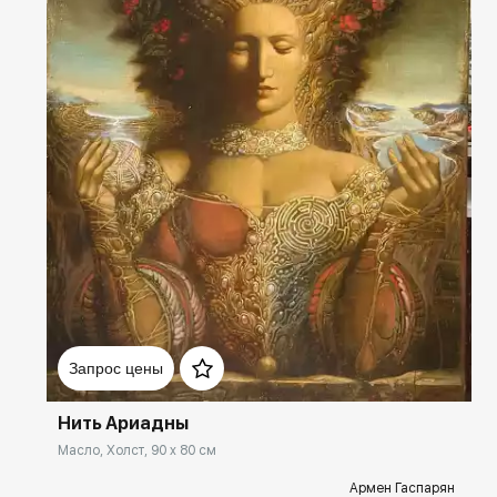
Домен:
spb.rakovgallery.ru
Запрос цены
Нить Ариадны
Масло, Холст, 90 x 80 см
Армен Гаспарян