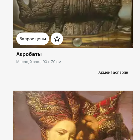
Домен:
spb.rakovgallery.ru
Запрос цены
Акробаты
Масло, Холст, 90 x 70 см
Армен Гаспарян