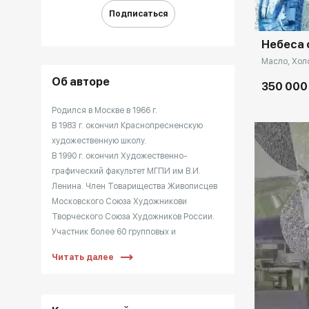
Подписаться
Небеса 
Масло, Холс
Об авторе
350 000
Родился в Москве в 1966 г.
В 1983 г. окончил Краснопресненскую
художественную школу.
В 1990 г. окончил Художественно-
графический факультет МГПИ им В.И.
Ленина. Член Товарищества Живописцев
Московского Союза Художникови
Творческого Союза Художников России.
Участник более 60 групповых и
персональных выставок в Москве и за
Читать далее
рубежом с 1990 г.
Лауреат Арт проектов МСХ и ТСХ, Лауреат
Домен:
«II Международной Олимпиады искусств»
в номинации «Изобразительное