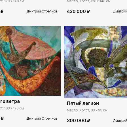
т, 120 x 140 см
Масло, Холст, 120 x 140 см
 ₽
430 000 ₽
Дмитрий Стрелков
Дмитрий
spb.rakovgallery.ru
Домен:
spb.rakovga
го ветра
Пятый легион
т, 100 x 120 см
Масло, Холст, 80 x 95 см
 ₽
Дмитрий Стрелков
300 000 ₽
Дмитрий