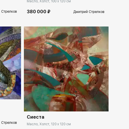
Масло, Холст, 100 x 120 см
380 000 ₽
 Стрелков
Дмитрий Стрелков
llery.ru
Домен:
spb.rakovgallery.ru
Сиеста
 Стрелков
Масло, Холст, 120 x 120 см