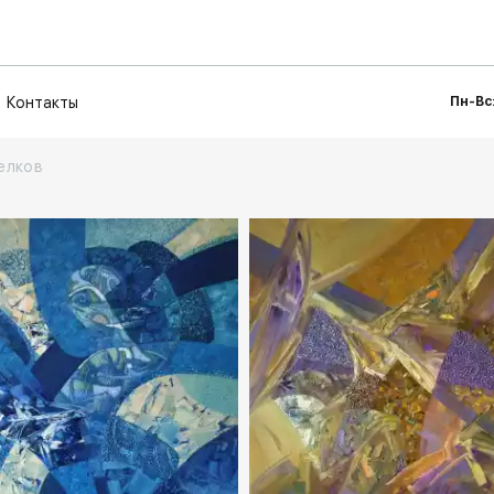
Контакты
Пн-Вс:
елков
spb.rakovgallery.ru
Домен:
spb.rakovga