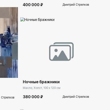
400 000 ₽
Дмитрий Стрелков
Домен:
spb.rakovgallery.ru
llery.ru
Ночные бражники
Масло, Холст, 100 x 120 см
380 000 ₽
Дмитрий Стрелков
 Стрелков