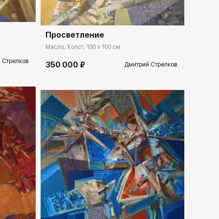
Просветление
Масло, Холст, 100 x 100 см
 Стрелков
350 000 ₽
Дмитрий Стрелков
llery.ru
Домен:
spb.rakovgallery.ru