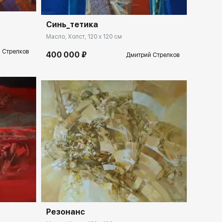
Синь_тетика
Масло, Холст, 120 x 120 см
 Стрелков
400 000 ₽
Дмитрий Стрелков
llery.ru
Домен:
spb.rakovgallery.ru
Резонанс