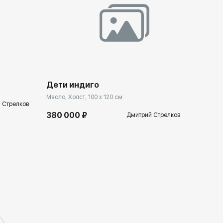
llery.ru
Домен:
spb.rakovgallery.ru
Дети индиго
Масло, Холст, 100 x 120 см
 Стрелков
380 000 ₽
Дмитрий Стрелков