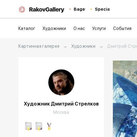
Baget
Special
Каталог
Художники
О нас
Услуги
События
Картинная галерея
→
Художники
→
Дмитрий Стр
Художник Дмитрий Стрелков
Москва
Домен: