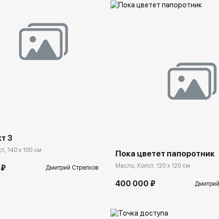
spb.rakovgallery.ru
Домен:
spb.rakovga
т 3
т, 140 x 100 см
Пока цветет папоротник
Масло, Холст, 120 x 120 см
 ₽
Дмитрий Стрелков
400 000 ₽
Дмитрий