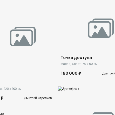
Домен:
spb.rakovga
Точка доступа
spb.rakovgallery.ru
Масло, Холст, 70 x 90 см
180 000 ₽
Дмитрий
т, 120 x 100 см
 ₽
Дмитрий Стрелков