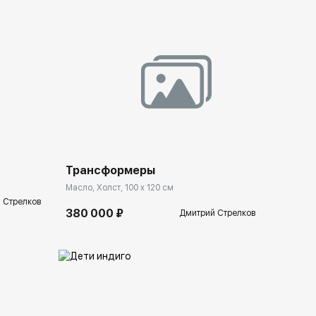
llery.ru
Домен:
spb.rakovgallery.ru
Трансформеры
Масло, Холст, 100 x 120 см
 Стрелков
380 000 ₽
Дмитрий Стрелков