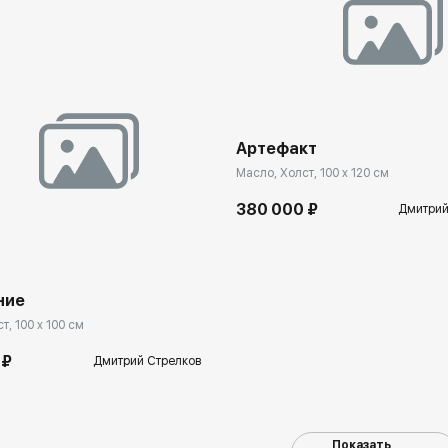
Домен:
spb.rakovga
Артефакт
Масло, Холст, 100 x 120 см
380 000 ₽
Дмитрий
spb.rakovgallery.ru
ние
т, 100 x 100 см
 ₽
Дмитрий Стрелков
Показать