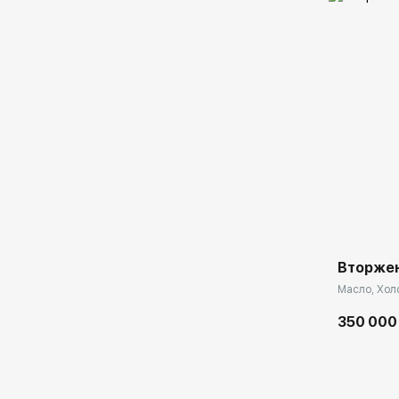
Домен:
Вторже
Масло, Холс
350 000