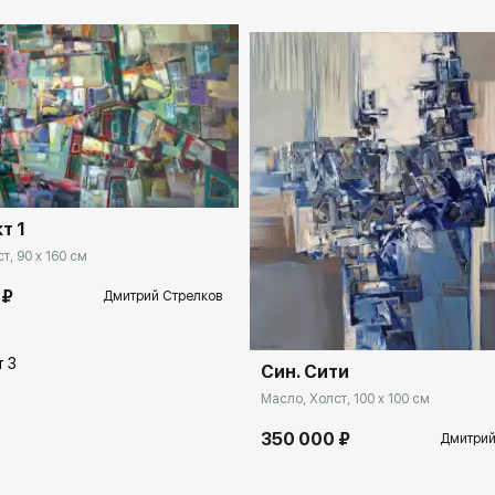
spb.rakovgallery.ru
т 1
т, 90 x 160 см
Домен:
spb.rakovga
 ₽
Дмитрий Стрелков
Син. Сити
Масло, Холст, 100 x 100 см
350 000 ₽
Дмитрий