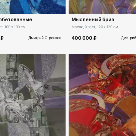
обетованные
Мысленный бриз
т, 100 x 100 см
Масло, Холст, 120 x 120 см
 ₽
400 000 ₽
Дмитрий Стрелков
Дмитрий
spb.rakovgallery.ru
Домен:
spb.rakovga