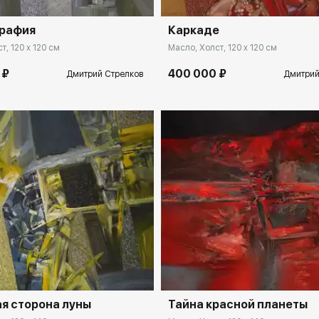
графия
Каркаде
т, 120 x 120 см
Масло, Холст, 120 x 120 см
 ₽
400 000 ₽
Дмитрий Стрелков
Дмитрий
spb.rakovgallery.ru
Домен:
spb.rakovga
я сторона луны
Тайна красной планеты