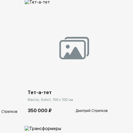
Домен:
spb.rakovgallery.ru
llery.ru
Тет-а-тет
Масло, Холст, 100 x 100 см
350 000 ₽
Дмитрий Стрелков
 Стрелков