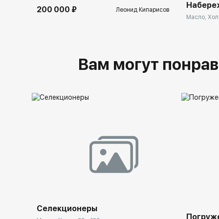
Набере
200 000 ₽
Леонид Кипарисов
Масло, Холс
Вам могут понрав
Селекционеры
Погруж