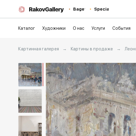
Baget
Special
Каталог
Художники
О нас
Услуги
События
Картинная галерея
→
Картины в продаже
→
Леон