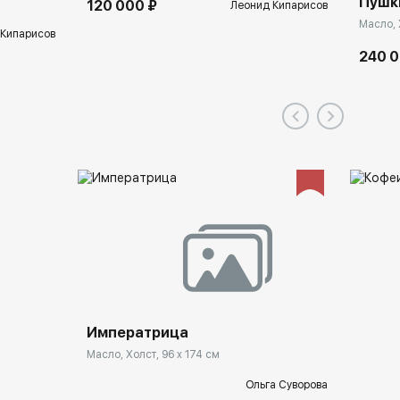
Пушк
120 000 ₽
Леонид Кипарисов
Масло, 
 Кипарисов
240 0
Императрица
Масло, Холст, 96 x 174 см
Ольга Суворова