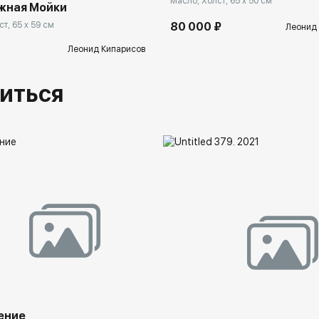
Масло, Холст, 65 x 50 см
жная Мойки
т, 65 x 59 см
80 000 ₽
Леонид
Леонид Кипарисов
иться
ение