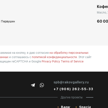
Кофе
Масло, 
60 00
 Первушин
ажимая на кнопку, я даю согласие
на обработку персональных
анных
и соглашаюсь с
политикой конфиденциальности.
Этот сайт
ащищен reCAPTCHA и Google
Privacy Policy
Terms of Service
spb@rakovgallery.ru
+7 (906) 262-55-33
Другие проекты:
Baget
Special