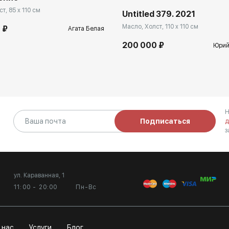
т, 85 x 110 см
Untitled 379. 2021
Масло, Холст, 110 x 110 см
 ₽
Агата Белая
200 000 ₽
Юрий
Н
Подписаться
д
з
ул. Караванная, 1
11:00 - 20:00
Пн-Вс
 нас
Услуги
Блог