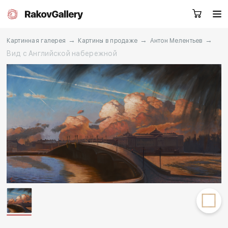
→
→
→
Картинная галерея
Картины в продаже
Антон Мелентьев
Вид с Английской набережной
Санкт-Петербург
Заказать звонок
RU
EN
CN
Каталог
Художники
О нас
Услуги
События
Контакты