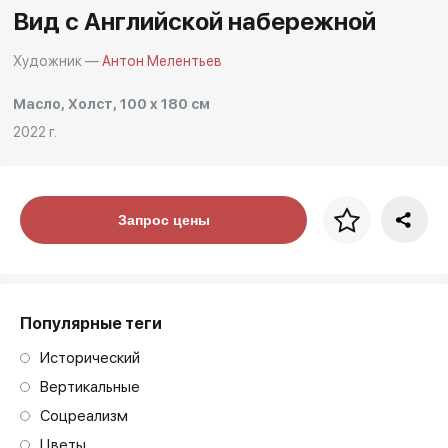
Другие проекты
Вид с Английской набережной
Rakov
Rakov
Художник —
Антон Мелентьев
special
baget
Масло, Холст, 100 x 180 см
2022 г.
Цена за багет
Запрос цены
art. NA003.1.099
Популярные теги
Исторический
Вертикальные
Соцреализм
Цветы