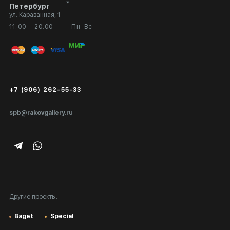
Петербург
ул. Караванная, 1
Выставка в галерее
Вопросы и ответы
11:00 - 20:00
Пн-Вс
Вход в кабинет художника
Оплата и доставка
Публичная оферта
Сертификаты подлинности
+7 (906) 262-55-33
Экспертиза/Вывоз за границу
spb@rakovgallery.ru
Подарочные сертификаты
Корпоративным клиентам
Карта сайта
Другие проекты:
Baget
Special