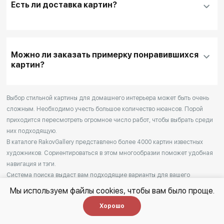
Заполнить
контактные данные и адрес
Есть ли доставка картин?
доставки
, если она необходима
Для оплаты покупки банковской картой
выбирайте кнопку
"Купить"
Можно ли заказать примерку понравившихся
Для оплаты другим способом или для запроса
картин?
дополнительной информации перед покупкой
выбирайте кнопку
"Забронировать"
После оформления заказа (в течение 1 дня) с
Выбор стильной картины для домашнего интерьера может быть очень
сложным. Необходимо учесть большое количество нюансов. Порой
Вами свяжется наш менеджер для уточнения
приходится пересмотреть огромное число работ, чтобы выбрать среди
деталей
них подходящую.
Мы доставляем выбранные произведения на
В каталоге RakovGallery представлено более 4000 картин известных
дом.
художников. Сориентироваться в этом многообразии поможет удобная
Наши сотрудники распаковывают картины и
навигация и тэги.
помогают с выбором подходящего места в
Система поиска выдаст вам подходящие варианты для вашего
интерьера, нужно лишь указать определенные параметры. Отметьте,
интерьере.
Мы используем файлы cookies, чтобы вам было проще.
какой стиль живописи вас интересует, для какого интерьера вы ищете
Если Вас все устраивает, то произведение
Читать далее
Хорошо
картину, что на ней должно быть изображено, и наша поисковая
сразу становится Вашим после оплаты.
система предложит максимально релевантные варианты.
Получай самые интересные