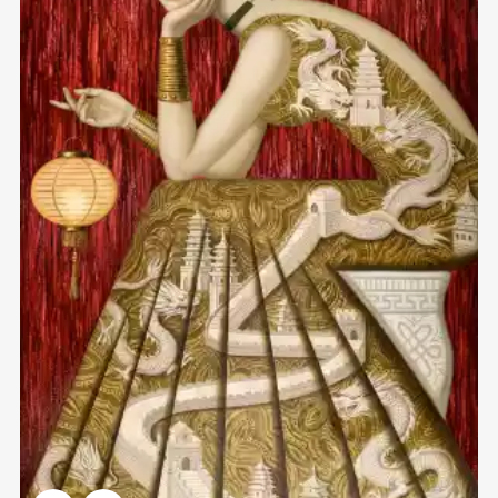
Домен:
spb.rakovgallery.ru