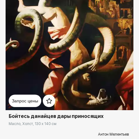
Домен:
spb.rakovgallery.ru
Запрос цены
Бойтесь данайцев дары приносящих
Масло, Холст, 130 x 140 см
Антон Мелентьев