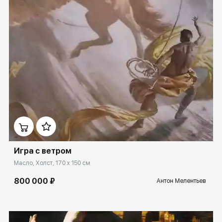
Домен:
spb.rakovgallery.ru
Игра с ветром
Масло, Холст, 170 x 150 см
800 000 ₽
Антон Мелентьев