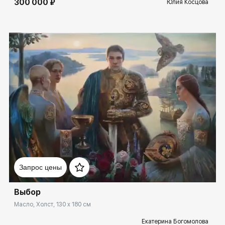
300 000 ₽
Юлия Косцова
Домен:
spb.rakovgallery.ru
Запрос цены
Выбор
Масло, Холст, 130 x 180 см
Екатерина Богомолова