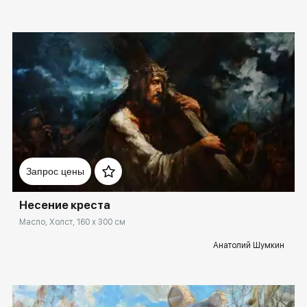
Домен:
spb.rakovgallery.ru
Запрос цены
Несение креста
Масло, Холст, 160 x 300 см
Анатолий Шумкин