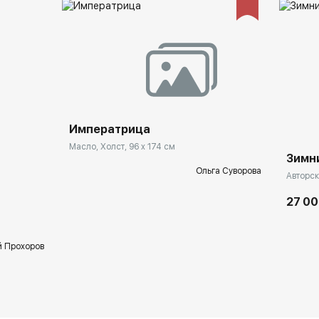
Императрица
Масло, Холст, 96 x 174 см
Зимни
Ольга Суворова
Авторск
27 00
й Прохоров