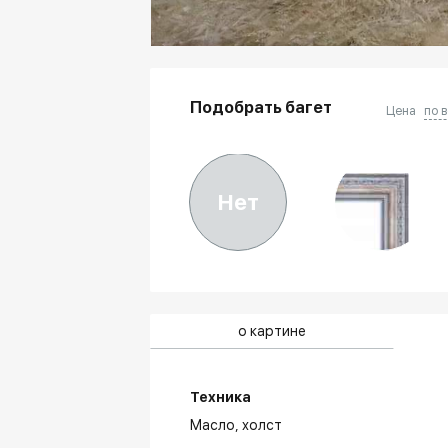
Подобрать багет
Цена
по 
Нет
о картине
Техника
Масло,
холст