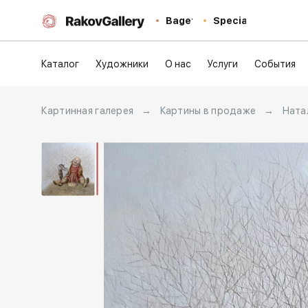
Baget
Special
Каталог
Художники
О нас
Услуги
События
Картинная галерея
→
Картины в продаже
→
Ната