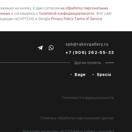
ажимая на кнопку, я даю согласие
на обработку персональных
анных
и соглашаюсь с
политикой конфиденциальности.
Этот сайт
ащищен reCAPTCHA и Google
Privacy Policy
Terms of Service
spb@rakovgallery.ru
+7 (906) 262-55-33
Другие проекты:
Baget
Special
Политика Конфденциальности
Политика обработки персональных данных
Все права защищены. © 2026 Rakov Gallery
- продажа