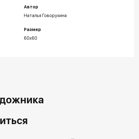
Автор
Наталья Говорухина
Размер
60x60
удожника
иться
ставки: