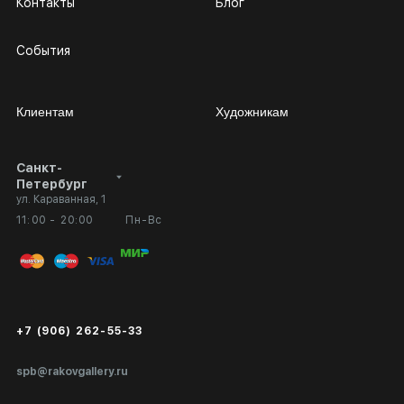
Контакты
Блог
События
Клиентам
Художникам
Санкт-
Сотрудничество
Личный кабинет
Петербург
ул. Караванная, 1
Выставка в галерее
Вопросы и ответы
11:00 - 20:00
Пн-Вс
Вход в кабинет художника
Оплата и доставка
Публичная оферта
Сертификаты подлинности
+7 (906) 262-55-33
Экспертиза/Вывоз за границу
spb@rakovgallery.ru
Подарочные сертификаты