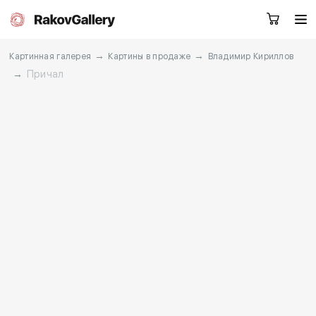
→
→
Картинная галерея
Картины в продаже
Владимир Кириллов
→
Причал
Санкт-Петербург
Заказать звонок
RU
EN
CN
Каталог
Художники
О нас
Услуги
События
Контакты