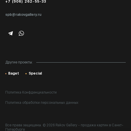
+7 (906) 262-55-33
Экспертиза/Вывоз за границу
spb@rakovgallery.ru
Подарочные сертификаты
Корпоративным клиентам
Карта сайта
Другие проекты:
Baget
Special
Политика Конфденциальности
Политика обработки персональных данных
Все права защищены. © 2026 Rakov Gallery
- продажа картин в Санкт-
Петербурге