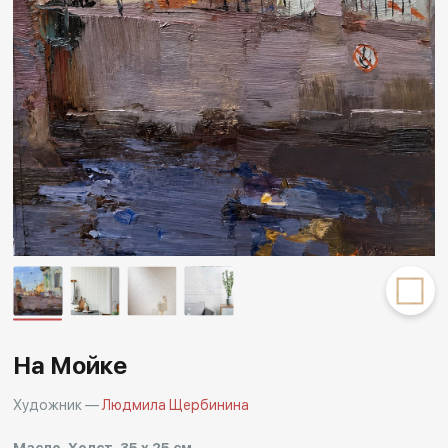
Другие проекты
Rakov
Rakov
special
baget
На Мойке
Художник —
Людмила Щербинина