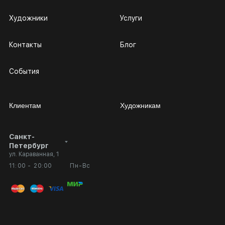
Художники
Услуги
Контакты
Блог
События
Клиентам
Художникам
Санкт-
Сотрудничество
Личный кабинет
Петербург
ул. Караванная, 1
Выставка в галерее
Вопросы и ответы
11:00 - 20:00
Пн-Вс
Вход в кабинет художника
Оплата и доставка
Публичная оферта
Сертификаты подлинности