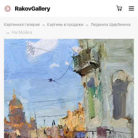
→
→
Картинная галерея
Картины в продаже
Людмила Щербинина
→
На Мойке
Санкт-Петербург
Заказать звонок
RU
EN
CN
Каталог
Художники
О нас
Услуги
События
Контакты