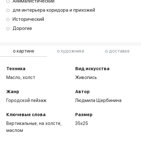
Анималистический
для интерьера коридора и прихожей
Исторический
Дорогие
о картине
о художнике
о доставке
Техника
Вид искусства
Масло,
холст
Живопись
Жанр
Автор
Городской пейзаж
Людмила Щербинина
Ключевые слова
Размер
Вертикальные
на холсте
35x25
маслом