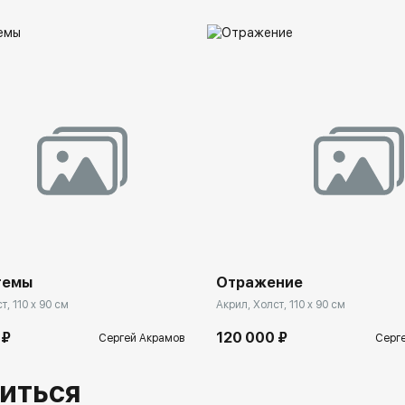
темы
Отражение
т, 110 x 90 см
Акрил, Холст, 110 x 90 см
 ₽
120 000 ₽
Сергей Акрамов
Серг
иться