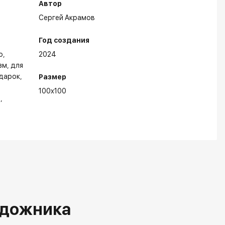
Автор
Сергей Акрамов
Год создания
о
2024
зм
для
одарок
Размер
100x100
t
бранные выставки:
удожника