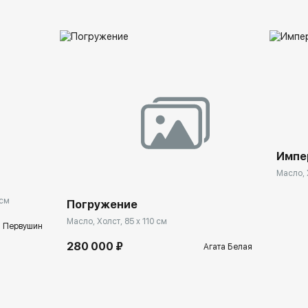
Импе
Масло, 
 см
Погружение
Масло, Холст, 85 x 110 см
 Первушин
280 000 ₽
Агата Белая