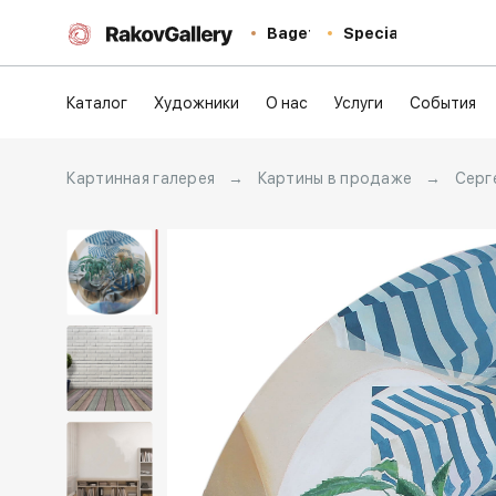
Baget
Special
Каталог
Художники
О нас
Услуги
События
Картинная галерея
→
Картины в продаже
→
Серг