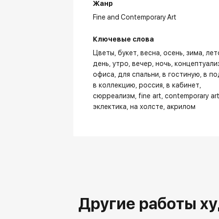
Жанр
Fine and Contemporary Art
Ключевые слова
Цветы
букет
весна
осень
зима
лет
день
утро
вечер
ночь
концептуали
офиса
для спальни
в гостиную
в п
в коллекцию
россия
в кабинет
сюрреализм
fine art
contemporary ar
эклектика
на холсте
акрилом
Из
Другие работы х