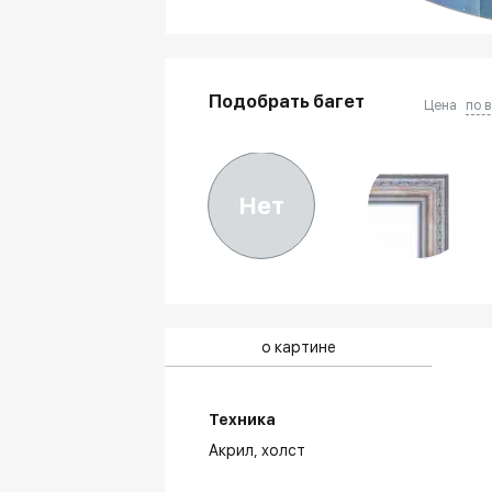
Подобрать багет
Цена
по 
Нет
о картине
Техника
Акрил,
холст