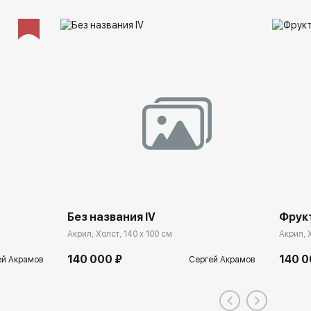
Без названия IV
Фрук
Акрил, Холст, 140 x 100 см
Акрил, 
140 000 ₽
140 0
ей Акрамов
Сергей Акрамов