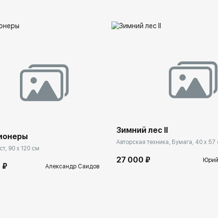
астие в фестивалях:
Зимний лес II
ионеры
Авторская техника, Бумага, 40 x 57
т, 90 x 120 см
27 000 ₽
Юрий
 ₽
Александр Саидов