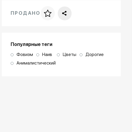
ПРОДАНО
Цена за багет
art. NA003.1.099
Популярные теги
Фовизм
Наив
Цветы
Дорогие
Анималистический