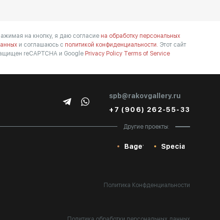
ажимая на кнопку, я даю согласие
на обработку персональных
анных
и соглашаюсь с
политикой конфиденциальности.
Этот сайт
ащищен reCAPTCHA и Google
Privacy Policy
Terms of Service
spb@rakovgallery.ru
+7 (906) 262-55-33
Другие проекты:
Baget
Special
Политика Конфденциальности
Политика обработки персональных данных