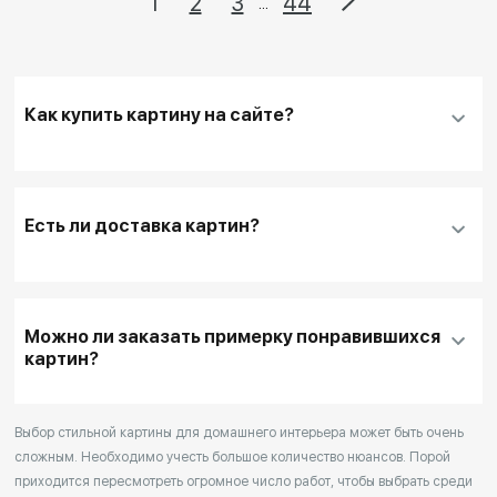
1
2
3
44
...
Как купить картину на сайте?
Добавить нужную картину
в корзину
Заполнить
контактные данные и адрес
Есть ли доставка картин?
доставки
, если она необходима
Для оплаты покупки банковской картой
выбирайте кнопку
"Купить"
Можно ли заказать примерку понравившихся
Для оплаты другим способом или для запроса
картин?
дополнительной информации перед покупкой
выбирайте кнопку
"Забронировать"
После оформления заказа (в течение 1 дня) с
Выбор стильной картины для домашнего интерьера может быть очень
сложным. Необходимо учесть большое количество нюансов. Порой
Вами свяжется наш менеджер для уточнения
приходится пересмотреть огромное число работ, чтобы выбрать среди
деталей