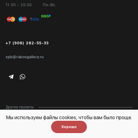
11:00 - 20:00
Пн-Вс
Вход в кабинет художника
Оплата и доставка
Публичная оферта
Сертификаты подлинности
+7 (906) 262-55-33
Экспертиза/Вывоз за границу
spb@rakovgallery.ru
Подарочные сертификаты
Корпоративным клиентам
Карта сайта
Другие проекты:
Мы используем файлы cookies, чтобы вам было проще.
Baget
Special
Хорошо