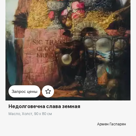
Домен:
spb.rakovgallery.ru
Запрос цены
Недолговечна слава земная
Масло, Холст, 90 x 80 см
Армен Гаспарян