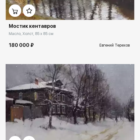
Мостик кентавров
Масло, Холст, 85 x 85 см
180 000 ₽
Евгений Терехов
Домен:
spb.rakovgallery.ru