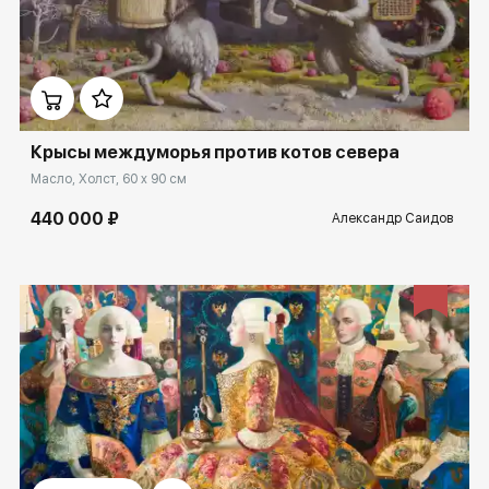
Домен:
spb.rakovgallery.ru
Крысы междуморья против котов севера
Масло, Холст, 60 x 90 см
440 000 ₽
Александр Саидов
Домен:
spb.rakovgallery.ru