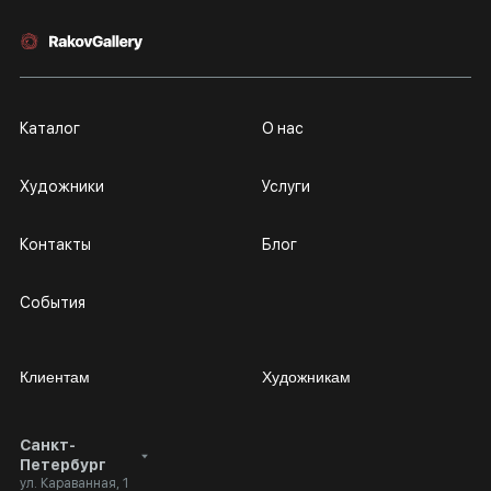
☎+7 (906) 262-55-33
Каталог
О нас
Художники
Услуги
Контакты
Блог
События
Клиентам
Художникам
Санкт-
Сотрудничество
Личный кабинет
Петербург
ул. Караванная, 1
Выставка в галерее
Вопросы и ответы