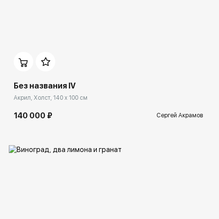
Домен:
spb.rakovgallery.ru
Без названия IV
Акрил, Холст, 140 x 100 см
140 000 ₽
Сергей Акрамов