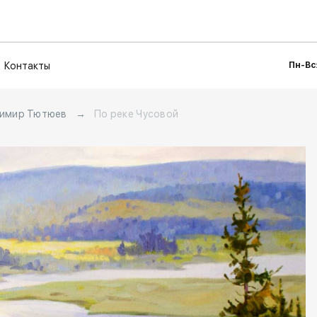
Контакты
Пн-Вс:
имир Тютюев
→
По реке Чусовой