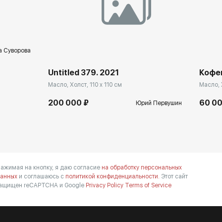
а Суворова
Untitled 379. 2021
Кофе
Масло, Холст, 110 x 110 см
Масло, 
200 000 ₽
60 00
Юрий Первушин
ажимая на кнопку, я даю согласие
на обработку персональных
анных
и соглашаюсь с
политикой конфиденциальности.
Этот сайт
ащищен reCAPTCHA и Google
Privacy Policy
Terms of Service