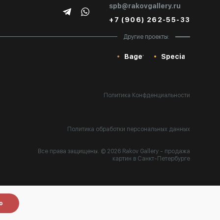
spb@rakovgallery.ru
+7 (906) 262-55-33
Другие проекты:
Baget
Special
Политика Конфденциальности
Политика обработки персональных данных
Все права защищены. © 2026 Rakov Gallery
- продажа
картин в Санкт-Петербурге
Разработка:
k[u]b
о