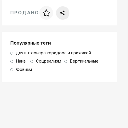
ПРОДАНО
Цена за багет
art. NA003.1.099
Популярные теги
для интерьера коридора и прихожей
Наив
Соцреализм
Вертикальные
Фовизм