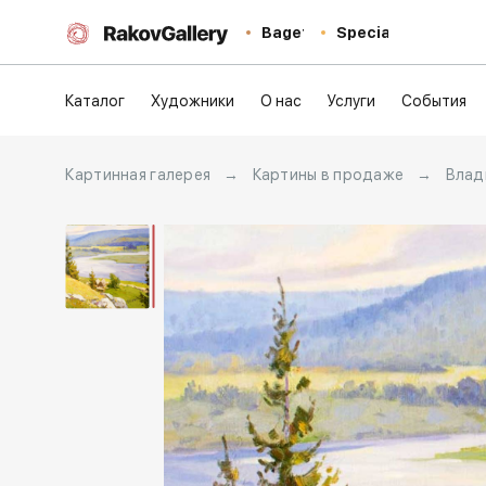
Baget
Special
Каталог
Художники
О нас
Услуги
События
Картинная галерея
→
Картины в продаже
→
Влад