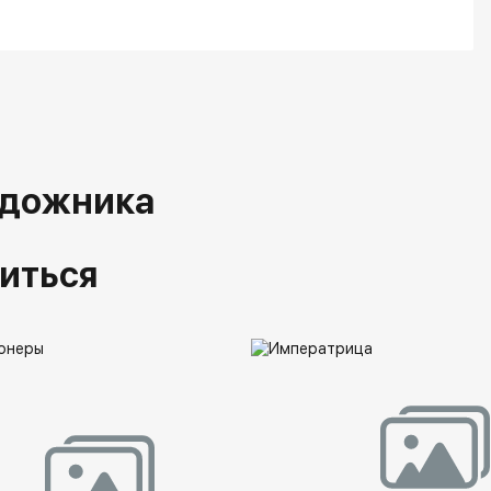
удожника
иться