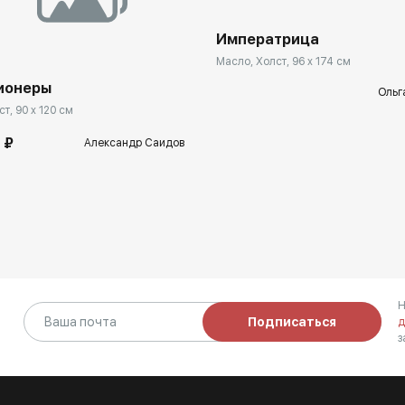
Императрица
Масло, Холст, 96 x 174 см
ионеры
Ольг
т, 90 x 120 см
 ₽
Александр Саидов
Н
Подписаться
д
з