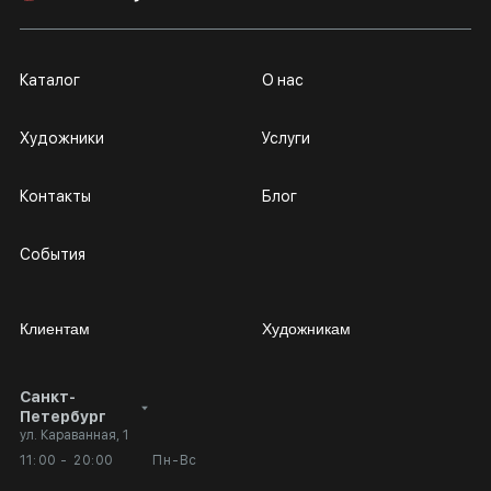
Каталог
О нас
Художники
Услуги
Контакты
Блог
События
Клиентам
Художникам
Санкт-
Сотрудничество
Личный кабинет
Петербург
ул. Караванная, 1
Выставка в галерее
Вопросы и ответы
11:00 - 20:00
Пн-Вс
Вход в кабинет художника
Оплата и доставка