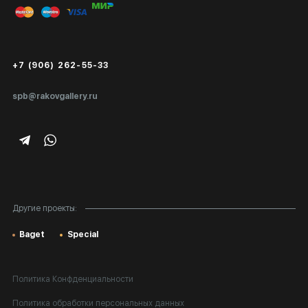
Публичная оферта
Сертификаты подлинности
+7 (906) 262-55-33
Экспертиза/Вывоз за границу
spb@rakovgallery.ru
Подарочные сертификаты
Корпоративным клиентам
Карта сайта
Другие проекты:
Baget
Special
Политика Конфденциальности
Политика обработки персональных данных