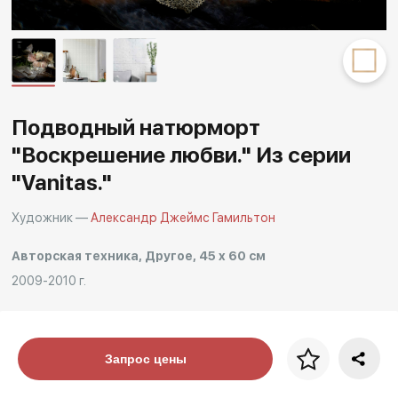
Другие проекты
Rakov
Rakov
special
baget
Подводный натюрморт
"Воскрешение любви." Из серии
"Vanitas."
Художник —
Александр Джеймс Гамильтон
Авторская техника, Другое, 45 x 60 см
2009-2010 г.
Цена за багет
Запрос цены
art. NA003.1.099