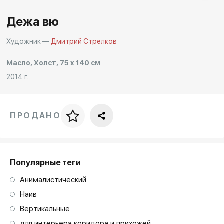
Другие проекты
Дежа вю
Rakov
Rakov
special
baget
Художник —
Дмитрий Стрелков
Масло, Холст, 75 x 140 см
2014 г.
ПРОДАНО
Цена за багет
art. NA003.1.099
Популярные теги
Анималистический
Наив
Вертикальные
для интерьера коридора и прихожей