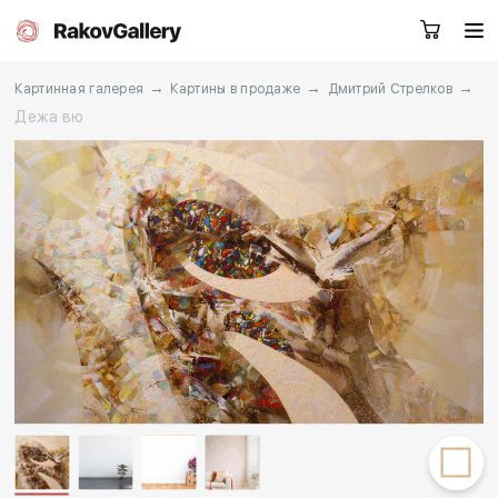
→
→
→
Картинная галерея
Картины в продаже
Дмитрий Стрелков
Дежа вю
Санкт-Петербург
Заказать звонок
RU
EN
CN
Каталог
Художники
О нас
Услуги
События
Контакты