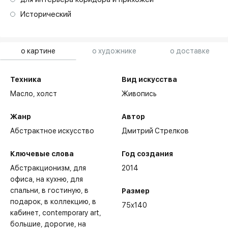
Исторический
о картине
о художнике
о доставке
Техника
Вид искусства
Масло,
холст
Живопись
Жанр
Автор
Абстрактное искусство
Дмитрий Стрелков
Ключевые слова
Год создания
Абстракционизм
для
2014
офиса
на кухню
для
спальни
в гостиную
в
Размер
подарок
в коллекцию
в
75x140
кабинет
contemporary art
большие
дорогие
на