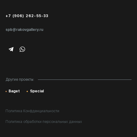
Сертификаты подлинности
+7 (906) 262-55-33
Экспертиза/Вывоз за границу
spb@rakovgallery.ru
Подарочные сертификаты
Корпоративным клиентам
Карта сайта
Другие проекты:
Baget
Special
Политика Конфденциальности
Политика обработки персональных данных