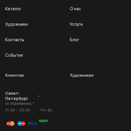
Каталог
О нас
Художники
Услуги
Контакты
Блог
События
Клиентам
Художникам
Санкт-
Сотрудничество
Личный кабинет
Петербург
ул. Караванная, 1
Выставка в галерее
Вопросы и ответы
11:00 - 20:00
Пн-Вс
Вход в кабинет художника
Оплата и доставка
Публичная оферта