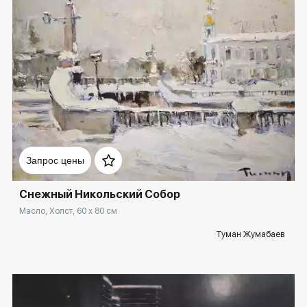
Домен:
spb.rakovgallery.ru
Запрос цены
Снежный Никольский Собор
Масло, Холст, 60 x 80 см
Туман Жумабаев