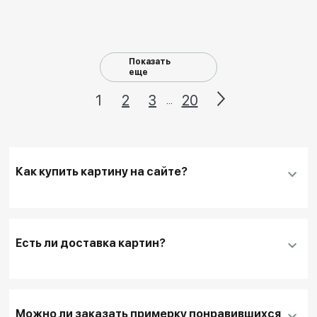
Показать
еще
1
2
3
20
...
Как купить картину на сайте?
Добавить нужную картину
в корзину
Заполнить
контактные данные и адрес
Есть ли доставка картин?
доставки
, если она необходима
Для оплаты покупки банковской картой
выбирайте кнопку
"Купить"
Можно ли заказать примерку понравившихся
Для оплаты другим способом или для запроса