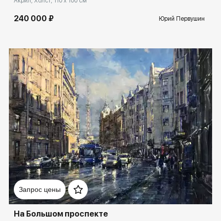
Акрил, Холст, 110 x 100 см
240 000 ₽
Юрий Первушин
Домен:
spb.rakovgallery.ru
Запрос цены
На Большом проспекте