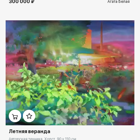
300 000 ₽
Агата Белая
Домен:
spb.rakovgallery.ru
Летняя веранда
Авторская техника, Холст, 90 x 110 см