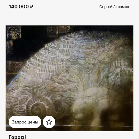
140 000 ₽
Сергей Акрамов
Домен:
spb.rakovgallery.ru
Запрос цены
Город I