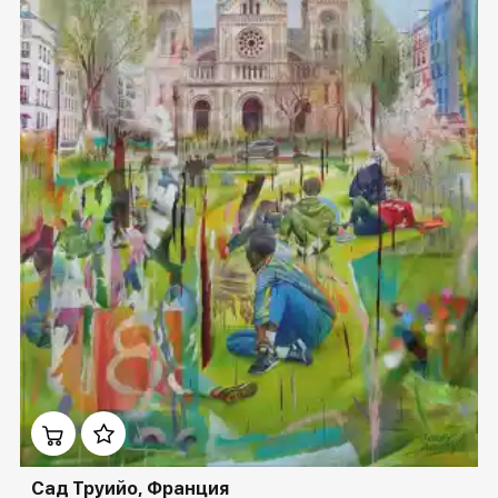
Домен:
spb.rakovgallery.ru
Сад Труийо, Франция