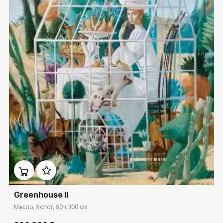
Домен:
spb.rakovgallery.ru
Greenhouse II
Масло, Холст, 90 x 100 см