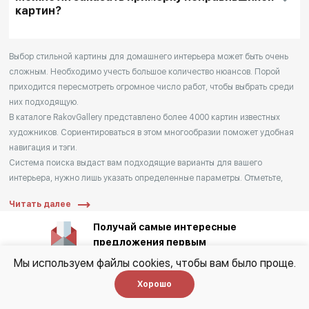
картин?
дополнительной информации перед покупкой
выбирайте кнопку
"Забронировать"
После оформления заказа (в течение 1 дня) с
Выбор стильной картины для домашнего интерьера может быть очень
сложным. Необходимо учесть большое количество нюансов. Порой
Вами свяжется наш менеджер для уточнения
приходится пересмотреть огромное число работ, чтобы выбрать среди
деталей
них подходящую.
Мы доставляем выбранные произведения на
В каталоге RakovGallery представлено более 4000 картин известных
дом.
художников. Сориентироваться в этом многообразии поможет удобная
Наши сотрудники распаковывают картины и
навигация и тэги.
помогают с выбором подходящего места в
Система поиска выдаст вам подходящие варианты для вашего
интерьера, нужно лишь указать определенные параметры. Отметьте,
интерьере.
какой стиль живописи вас интересует, для какого интерьера вы ищете
Если Вас все устраивает, то произведение
Читать далее
картину, что на ней должно быть изображено, и наша поисковая
сразу становится Вашим после оплаты.
система предложит максимально релевантные варианты.
Получай самые интересные
Если вы предпочитаете современные направления живописи, то, указав
Если Вам нужно время на обдумывание покупки
предложения первым
соответствующий тэг, вы сможете подобрать модные дизайнерские
- мы можем оставить выбранные Вами
Мы используем файлы cookies, чтобы вам было проще.
картины для интерьера. Каждый найдет в RakovGallery живопись по
произведения сроком до 7 дней у Вас дома -
своему вкусу.
Хорошо
для этого необходимо будет внести залог
Дизайнерские, стильные и необычные картины помогут подчеркнуть