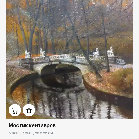
Домен:
spb.rakovgallery.ru
Мостик кентавров
Масло, Холст, 85 x 85 см