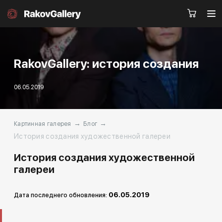
RakovGallery: история создания
Санкт-Петербург
06.05.2019
Заказать звонок
RU
EN
CN
→
→
Картинная галерея
Блог
История создания художественной галереи
Каталог
Художники
История создания художественной
О нас
Услуги
галереи
События
Контакты
06.05.2019
Дата последнего обновления: