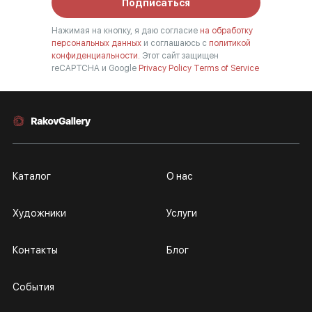
Подписаться
Нажимая на кнопку, я даю согласие
на обработку
персональных данных
и соглашаюсь с
политикой
конфиденциальности.
Этот сайт защищен
reCAPTCHA и Google
Privacy Policy
Terms of Service
Каталог
О нас
Художники
Услуги
Контакты
Блог
События