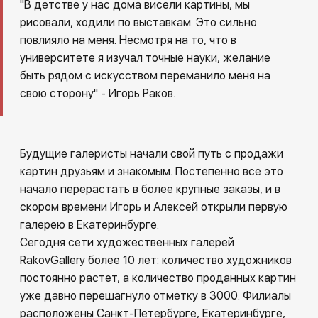
Другие проекты
"В детстве у нас дома висели картины, мы
рисовали, ходили по выставкам. Это сильно
Rakov
Rakov
повлияло на меня. Несмотря на то, что в
special
baget
университете я изучал точные науки, желание
быть рядом с искусством переманило меня на
свою сторону" - Игорь Раков.
Будущие галеристы начали свой путь с продажи
картин друзьям и знакомым. Постепенно все это
начало перерастать в более крупные заказы, и в
скором времени Игорь и Алексей открыли первую
галерею в Екатеринбурге.
Сегодня сети художественных галерей
RakovGallery более 10 лет: количество художников
постоянно растет, а количество проданных картин
уже давно перешагнуло отметку в 3000. Филиалы
расположены Санкт-Петербурге, Екатеринбурге,