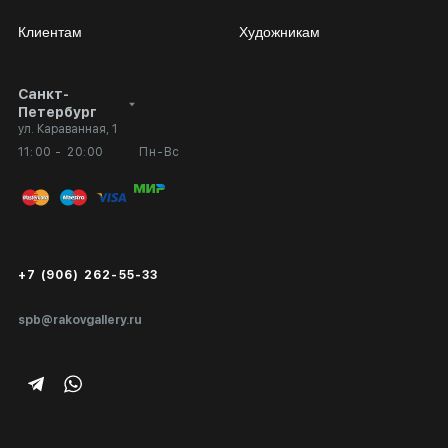
Клиентам
Художникам
Санкт-
Сотрудничество
Личный кабинет
Петербург
ул. Караванная, 1
Выставка в галерее
Вопросы и ответы
11:00 - 20:00
Пн-Вс
Вход в кабинет художника
Оплата и доставка
Публичная оферта
Сертификаты подлинности
+7 (906) 262-55-33
Экспертиза/Вывоз за границу
spb@rakovgallery.ru
Подарочные сертификаты
Корпоративным клиентам
Карта сайта