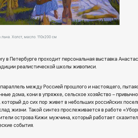
льна. Холст, масло. 110х200 см
llery в Петербурге проходит персональная выставка Анаста
адиции реалистической школы живописи.
 параллель между Россией прошлого и настоящего, пытая
ные дома, кони в упряжке, сельское хозяйство – привычн
 который до сих пор живет в небольших российских посел
клад жизни. Такой синтез прослеживается в работе «Убор
ители острова Кижи: мужчина, который работает сказител
ские события.