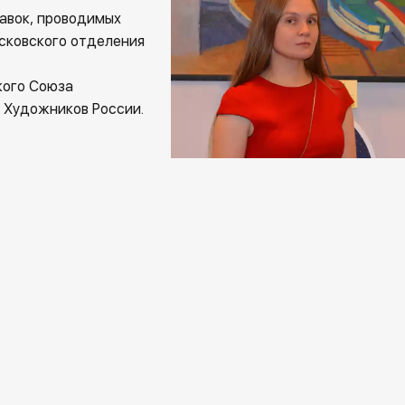
тавок, проводимых
сковского отделения
кого Союза
а Художников России.