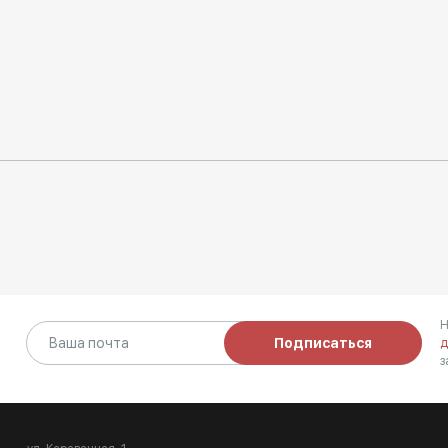
Н
Подписаться
д
з