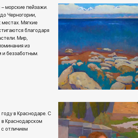
 – морские пейзажи.
 до Черногории,
 местах. Мягкие
стигаются благодаря
стели. Мир,
поминания из
м и беззаботным.
 году в Краснодаре. С
ь в Краснодарском
 с отличием