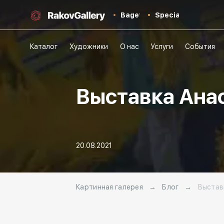
Baget
Special
Каталог
Художники
О нас
Услуги
События
Выставка Ана
20.08.2021
Картинная галерея
→
Блог
→
Выстав