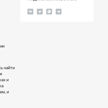
сии
сь найти
ое
ках и
ка
ем, и