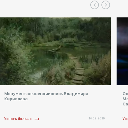
Монументальная живопись Владимира
Ос
Кириллова
Ме
Са
14.09.2019
Узнать больше
Уз